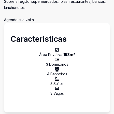
Sobre a região: supermercados, lojas, restaurantes, bancos,
lanchonetes.
Agende sua visita.
Características
Área Privativa
158
m²
3
Dormitório
s
4
Banheiro
s
3
Suíte
s
3
Vaga
s