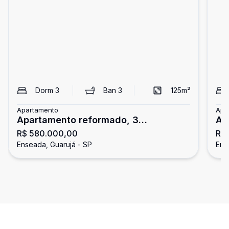
Dorm
3
Ban
3
125
m²
Apartamento
Apa
Apartamento reformado, 3
Ap
R$ 580.000,00
R$
dormitórios, Enseada, Guarujá
En
Enseada, Guarujá - SP
Ens