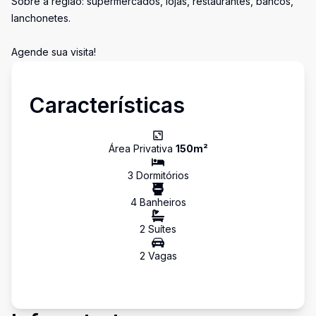
Sobre a região: supermercados, lojas, restaurantes, bancos,
lanchonetes.
Agende sua visita!
Características
Área Privativa
150
m²
3
Dormitório
s
4
Banheiro
s
2
Suíte
s
2
Vaga
s