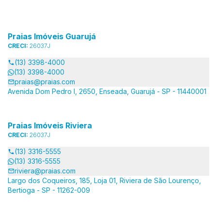
Praias Imóveis Guarujá
CRECI:
26037J
(13) 3398-4000
(13) 3398-4000
praias@praias.com
Avenida Dom Pedro I, 2650, Enseada, Guarujá - SP - 11440001
Praias Imóveis Riviera
CRECI:
26037J
(13) 3316-5555
(13) 3316-5555
riviera@praias.com
Largo dos Coqueiros, 185, Loja 01, Riviera de São Lourenço,
Bertioga - SP - 11262-009