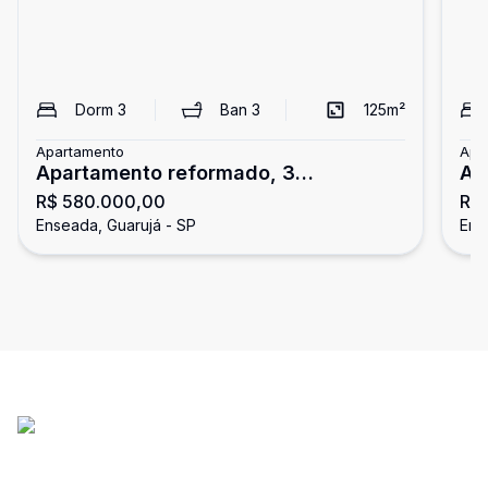
Dorm
3
Ban
3
125
m²
Apartamento
Apa
Apartamento reformado, 3
Ap
R$ 580.000,00
R$
dormitórios, Enseada, Guarujá
En
Enseada, Guarujá - SP
Ens