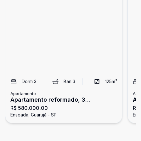
Dorm
3
Ban
3
125
m²
Apartamento
Apa
Apartamento reformado, 3
Ap
R$ 580.000,00
R$
dormitórios, Enseada, Guarujá
En
Enseada, Guarujá - SP
Ens