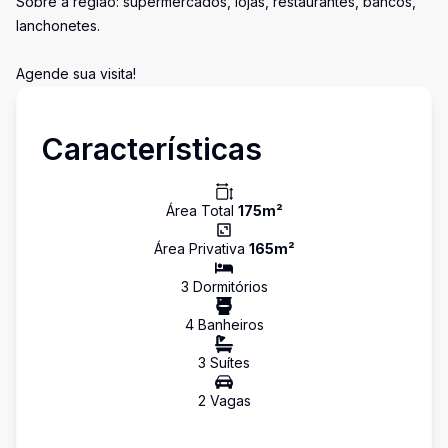
Sobre a região: supermercados, lojas, restaurantes, bancos,
lanchonetes.
Agende sua visita!
Características
Área Total
175
m²
Área Privativa
165
m²
3
Dormitório
s
4
Banheiro
s
3
Suíte
s
2
Vaga
s