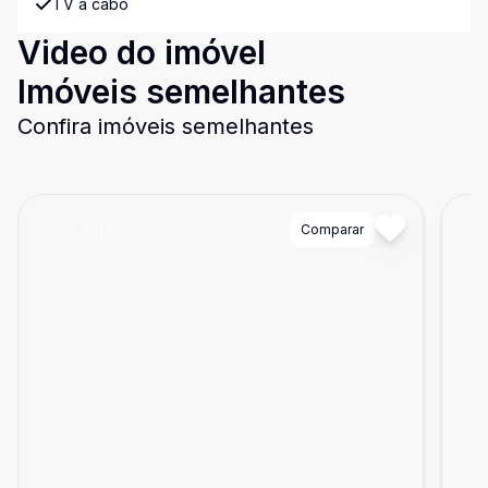
TV a cabo
Video do imóvel
Imóveis semelhantes
Confira imóveis semelhantes
Cód:
89149
Comparar
Có