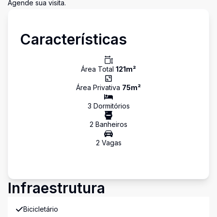
Agende sua visita.
Características
Área Total
121
m²
Área Privativa
75
m²
3
Dormitório
s
2
Banheiro
s
2
Vaga
s
Infraestrutura
Bicicletário