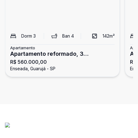
Dorm
3
Ban
4
142
m²
Apartamento
Apa
Apartamento reformado, 3
Ap
R$ 560.000,00
R$
dormitórios, Enseada, Guarujá
do
Enseada, Guarujá - SP
Ens