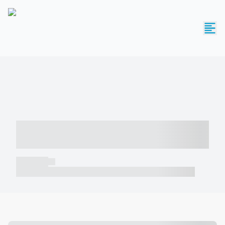
----- ----- -- ------ ---- ---- -- ----- -----
----- --- ------
----- -----
----- ----- -- ------ ---- ---- -- ----- ----- ----- --- ------