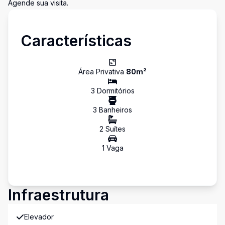
Agende sua visita.
Características
Área Privativa
80
m²
3
Dormitório
s
3
Banheiro
s
2
Suíte
s
1
Vaga
Infraestrutura
Elevador