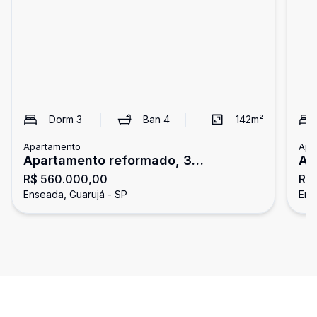
Dorm
3
Ban
4
142
m²
Apartamento
Apa
Apartamento reformado, 3
Ap
R$ 560.000,00
R$
dormitórios, Enseada, Guarujá
3 
Enseada, Guarujá - SP
Ens