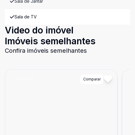
Sala de Jantar
Sala de TV
Video do imóvel
Imóveis semelhantes
Confira imóveis semelhantes
Cód:
89149
Comparar
Có