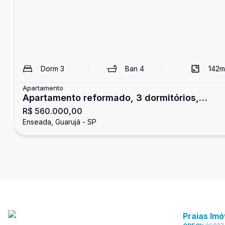
Dorm
3
Ban
4
142
m
Apartamento
Apartamento reformado, 3 dormitórios,
R$ 560.000,00
Enseada, Guarujá
Enseada, Guarujá - SP
Praias Imó