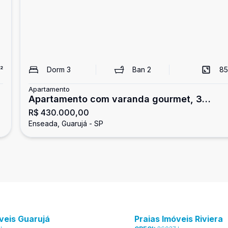
²
Dorm
3
Ban
2
85
Apartamento
Apartamento com varanda gourmet, 3
R$ 430.000,00
dormitórios, Enseada, Guarujá
Enseada, Guarujá - SP
veis Guarujá
Praias Imóveis Riviera