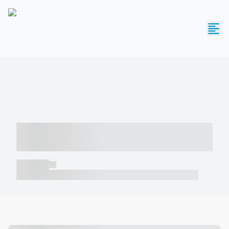
----- ----- -- ------ ---- ---- -- ----- -----
----- --- ------
----- -----
----- ----- -- ------ ---- ---- -- ----- ----- ----- --- ------