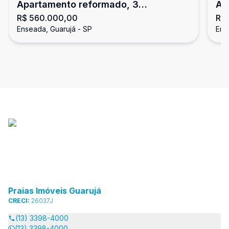
Apartamento reformado, 3
Ap
R$ 560.000,00
R$
dormitórios, Enseada, Guarujá
do
Enseada, Guarujá - SP
Ens
Praias Imóveis Guarujá
CRECI:
26037J
(13) 3398-4000
(13) 3398-4000