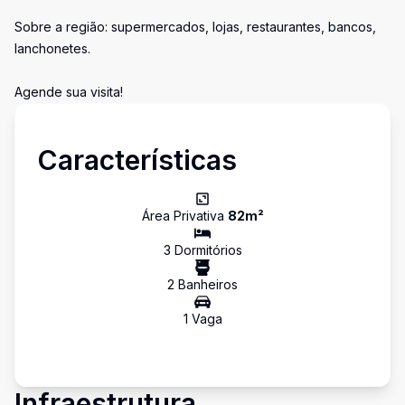
Sobre a região: supermercados, lojas, restaurantes, bancos,
lanchonetes.
Agende sua visita!
Características
Área Privativa
82
m²
3
Dormitório
s
2
Banheiro
s
1
Vaga
Infraestrutura