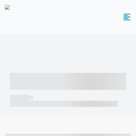
----- ----- -- ------ ---- ---- -- ----- -----
----- --- ------
----- -----
----- ----- -- ------ ---- ---- -- ----- ----- ----- --- ------