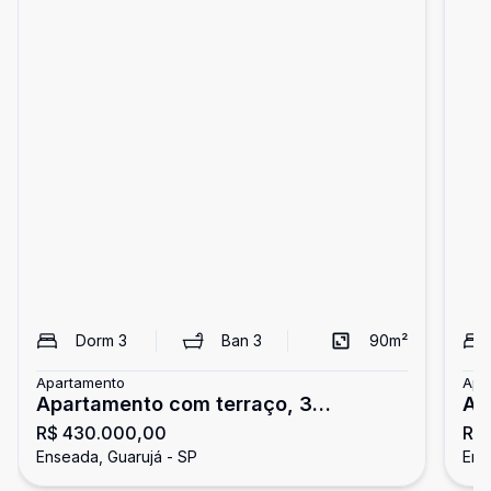
Dorm
3
Ban
3
90
m²
Apartamento
Apa
Apartamento com terraço, 3
Ap
R$ 430.000,00
R$
dormitórios, Enseada, Guarujá.
do
Enseada, Guarujá - SP
Ens