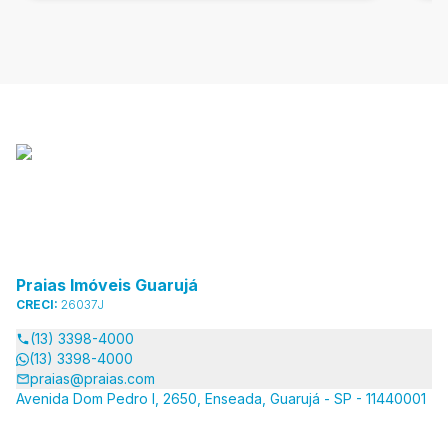
Praias Imóveis Guarujá
CRECI:
26037J
(13) 3398-4000
(13) 3398-4000
praias@praias.com
Avenida Dom Pedro I, 2650, Enseada, Guarujá - SP - 11440001