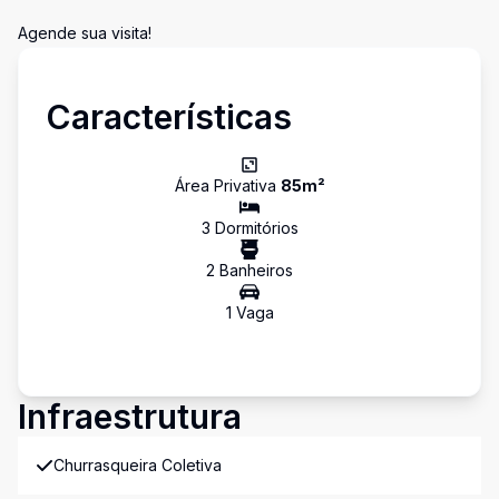
Agende sua visita!
Características
Área Privativa
85
m²
3
Dormitório
s
2
Banheiro
s
1
Vaga
Infraestrutura
Churrasqueira Coletiva