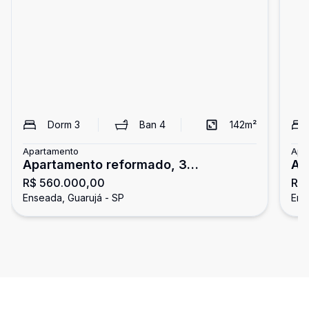
Dorm
3
Ban
4
142
m²
Apartamento
Apa
Apartamento reformado, 3
Ap
R$ 560.000,00
R$
dormitórios, Enseada, Guarujá
3 
Enseada, Guarujá - SP
Ens