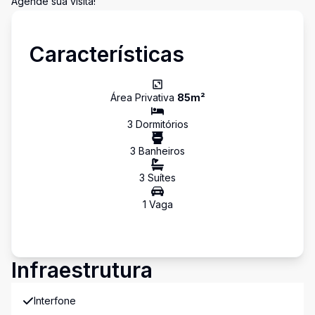
Agende sua visita!
Características
Área Privativa
85
m²
3
Dormitório
s
3
Banheiro
s
3
Suíte
s
1
Vaga
Infraestrutura
Interfone