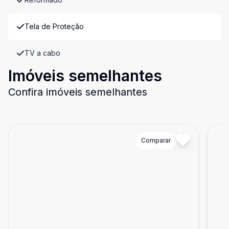
Tela de Proteção
TV a cabo
Imóveis semelhantes
Confira imóveis semelhantes
Cód:
89149
Comparar
Có