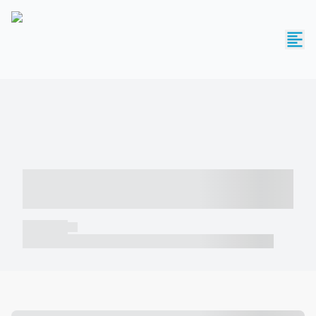
----- ----- -- ------ ---- ---- -- ----- -----
----- --- ------
----- -----
----- ----- -- ------ ---- ---- -- ----- ----- ----- --- ------