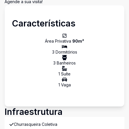
Agende a sua visita!
Características
Área Privativa
90
m²
3
Dormitório
s
3
Banheiro
s
1
Suíte
1
Vaga
Infraestrutura
Churrasqueira Coletiva