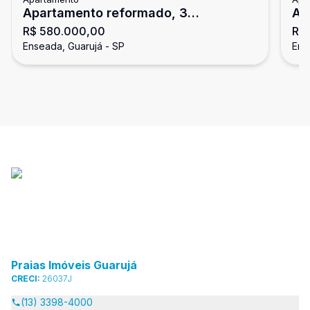
Apartamento reformado, 3
Ap
R$ 580.000,00
R$
dormitórios, Enseada, Guarujá
En
Enseada, Guarujá - SP
Ens
Praias Imóveis Guarujá
CRECI:
26037J
(13) 3398-4000