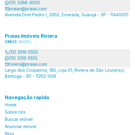
(13) 3398-4000
praias@praias.com
Avenida Dom Pedro I, 2650, Enseada, Guarujá - SP - 11440001
Praias Imóveis Riviera
CRECI:
26037J
(13) 3316-5555
(13) 3316-5555
riviera@praias.com
Largo dos Coqueiros, 185, Loja 01, Riviera de São Lourenço,
Bertioga - SP - 11262-009
Navegação rápida
Home
Sobre nós
Buscar imóvel
Anunciar imóvel
Blog