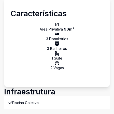
Características
Área Privativa
90
m²
3
Dormitório
s
3
Banheiro
s
1
Suíte
2
Vaga
s
Infraestrutura
Piscina Coletiva