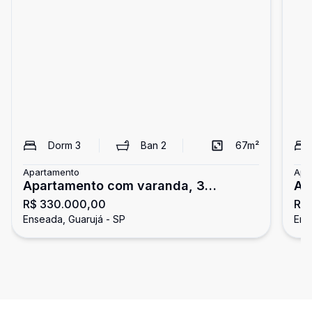
Dorm
3
Ban
2
67
m²
Apartamento
Apa
Apartamento com varanda, 3
Ap
R$ 330.000,00
R$
dormitórios, Enseada, Guarujá
do
Enseada, Guarujá - SP
Ens