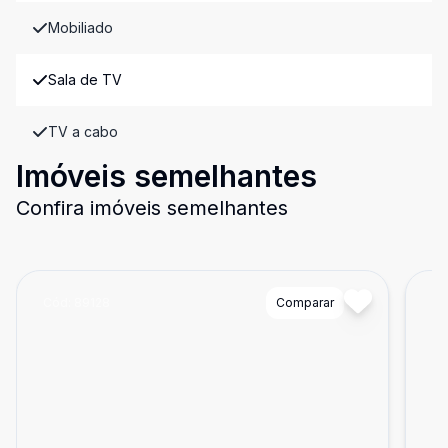
Mobiliado
Sala de TV
TV a cabo
Imóveis semelhantes
Confira imóveis semelhantes
Cód:
89128
Comparar
Có