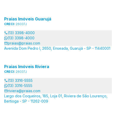
Praias Imóveis Guarujá
CRECI:
26037J
(13) 3398-4000
(13) 3398-4000
praias@praias.com
Avenida Dom Pedro I, 2650, Enseada, Guarujá - SP - 11440001
Praias Imóveis Riviera
CRECI:
26037J
(13) 3316-5555
(13) 3316-5555
riviera@praias.com
Largo dos Coqueiros, 185, Loja 01, Riviera de São Lourenço,
Bertioga - SP - 11262-009