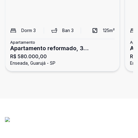
Dorm
3
Ban
3
125
m²
Apartamento
Apa
Apartamento reformado, 3
Ap
R$ 580.000,00
R$
dormitórios, Enseada, Guarujá
En
Enseada, Guarujá - SP
Ens