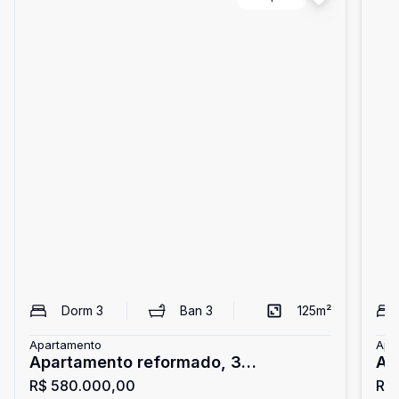
Dorm
3
Ban
3
125
m²
Apartamento
Apa
Apartamento reformado, 3
Ap
R$ 580.000,00
R$
dormitórios, Enseada, Guarujá
En