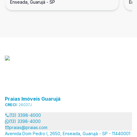
Enseada, Guarujá - SP
Ens
Praias Imóveis Guarujá
CRECI:
26037J
(13) 3398-4000
(13) 3398-4000
praias@praias.com
Avenida Dom Pedro I, 2650, Enseada, Guarujá - SP - 11440001