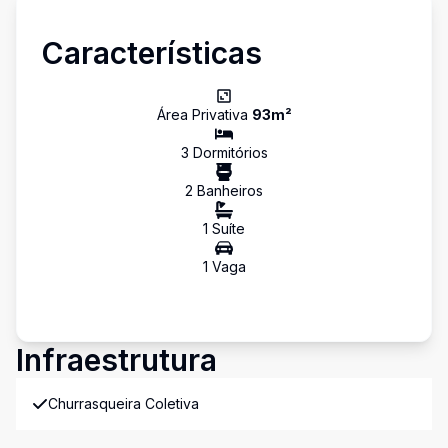
Características
Área Privativa
93
m²
3
Dormitório
s
2
Banheiro
s
1
Suíte
1
Vaga
Infraestrutura
Churrasqueira Coletiva