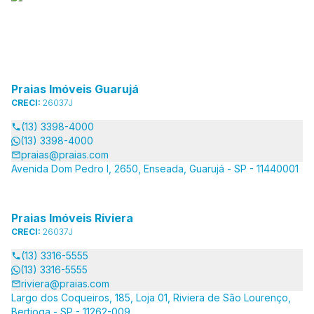
Praias Imóveis Guarujá
CRECI:
26037J
(13) 3398-4000
(13) 3398-4000
praias@praias.com
Avenida Dom Pedro I, 2650, Enseada, Guarujá - SP - 11440001
Praias Imóveis Riviera
CRECI:
26037J
(13) 3316-5555
(13) 3316-5555
riviera@praias.com
Largo dos Coqueiros, 185, Loja 01, Riviera de São Lourenço,
Bertioga - SP - 11262-009