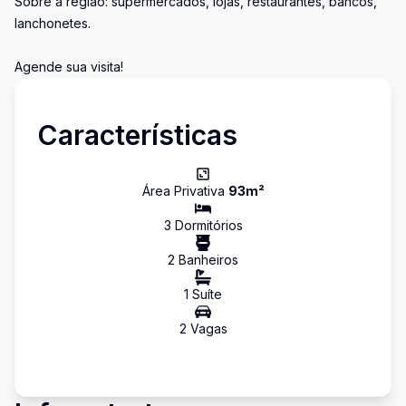
Sobre a região: supermercados, lojas, restaurantes, bancos,
lanchonetes.
Agende sua visita!
Características
Área Privativa
93
m²
3
Dormitório
s
2
Banheiro
s
1
Suíte
2
Vaga
s