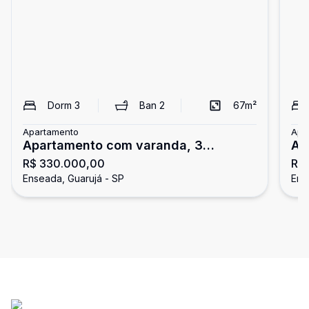
Dorm
3
Ban
2
67
m²
Apartamento
Apa
Apartamento com varanda, 3
Ap
R$ 330.000,00
R$
dormitórios, Enseada, Guarujá
do
Enseada, Guarujá - SP
Ens