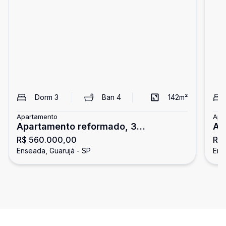
Dorm
3
Ban
4
142
m²
Apartamento
Apa
Apartamento reformado, 3
Ap
R$ 560.000,00
R$
dormitórios, Enseada, Guarujá
3 
Enseada, Guarujá - SP
Ens