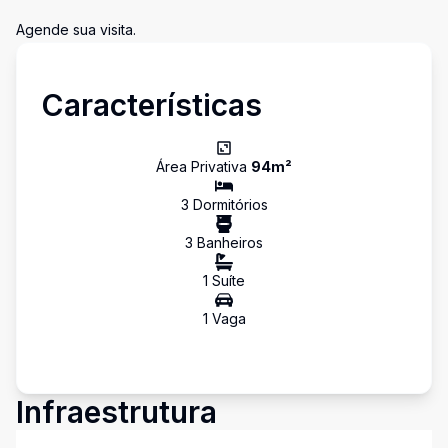
Agende sua visita.
Características
Área Privativa
94
m²
3
Dormitório
s
3
Banheiro
s
1
Suíte
1
Vaga
Infraestrutura