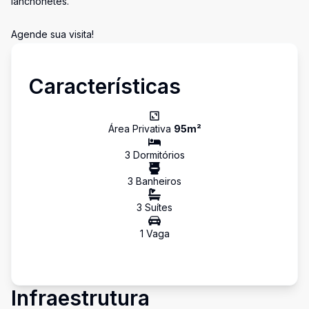
lanchonetes.
Agende sua visita!
Características
Área Privativa
95
m²
3
Dormitório
s
3
Banheiro
s
3
Suíte
s
1
Vaga
Infraestrutura