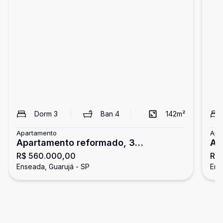
Dorm
3
Ban
4
142
m²
Apartamento
Apa
Apartamento reformado, 3
Ap
R$ 560.000,00
R$
dormitórios, Enseada, Guarujá
3 
Enseada, Guarujá - SP
Ens