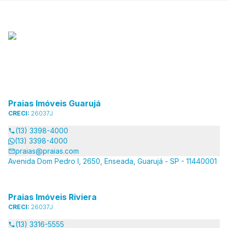
Praias Imóveis Guarujá
CRECI:
26037J
(13) 3398-4000
(13) 3398-4000
praias@praias.com
Avenida Dom Pedro I, 2650, Enseada, Guarujá - SP - 11440001
Praias Imóveis Riviera
CRECI:
26037J
(13) 3316-5555