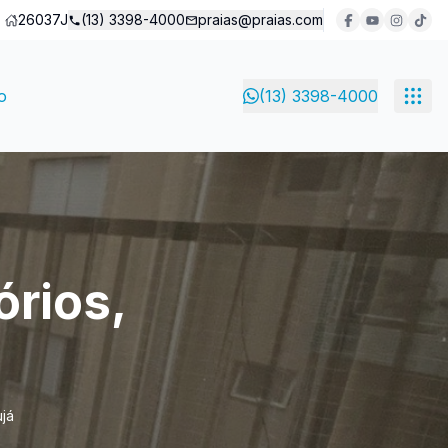
26037J
(13) 3398-4000
praias@praias.com
o
(13) 3398-4000
órios,
já