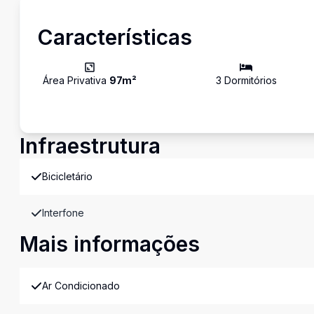
Características
Área Privativa
97
m²
3
Dormitório
s
Infraestrutura
Bicicletário
Interfone
Mais informações
Ar Condicionado