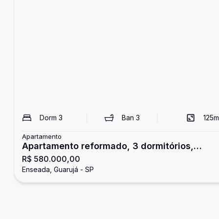
Dorm
3
Ban
3
125
m
Apartamento
Apartamento reformado, 3 dormitórios,
R$ 580.000,00
Enseada, Guarujá
Enseada, Guarujá - SP