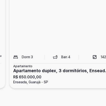
²
Dorm
3
Ban
4
142
Apartamento
Apartamento duplex, 3 dormitórios, Ensead
R$ 650.000,00
Guarujá
Enseada, Guarujá - SP