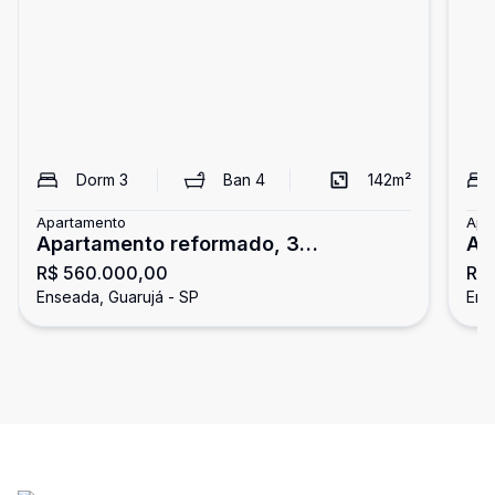
Dorm
3
Ban
4
142
m²
Apartamento
Apa
Apartamento reformado, 3
Ap
R$ 560.000,00
R$
dormitórios, Enseada, Guarujá
3 
Enseada, Guarujá - SP
Ens