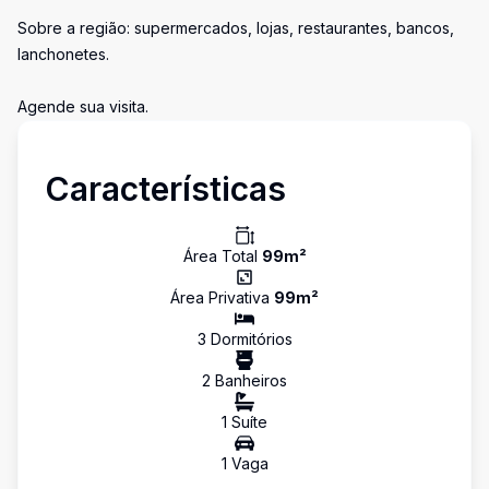
Sobre a região: supermercados, lojas, restaurantes, bancos,
lanchonetes.
Agende sua visita.
Características
Área Total
99
m²
Área Privativa
99
m²
3
Dormitório
s
2
Banheiro
s
1
Suíte
1
Vaga