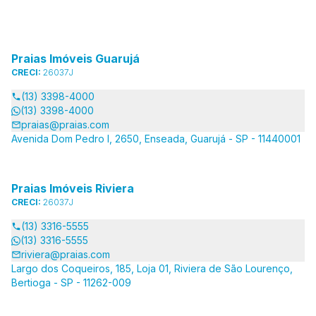
Praias Imóveis Guarujá
CRECI:
26037J
(13) 3398-4000
(13) 3398-4000
praias@praias.com
Avenida Dom Pedro I, 2650, Enseada, Guarujá - SP - 11440001
Praias Imóveis Riviera
CRECI:
26037J
(13) 3316-5555
(13) 3316-5555
riviera@praias.com
Largo dos Coqueiros, 185, Loja 01, Riviera de São Lourenço,
Bertioga - SP - 11262-009