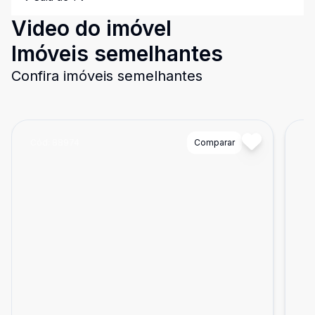
Video do imóvel
Imóveis semelhantes
Confira imóveis semelhantes
Cód:
88974
Comparar
Có