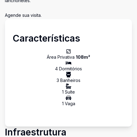
lanchonetes.
Agende sua visita.
Características
Área Privativa
108
m²
4
Dormitório
s
3
Banheiro
s
1
Suíte
1
Vaga
Infraestrutura