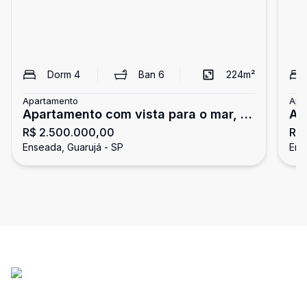
Dorm
4
Ban
6
224
m²
Apartamento
Apa
Apartamento com vista para o mar, 4
Ap
R$ 2.500.000,00
R$
dormitórios, Tortugas, Guarujá
To
Enseada, Guarujá - SP
Ens