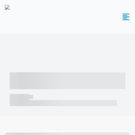
----- ----- -- ------ ---- ---- -- ----- -----
----- --- ------
----- -----
----- ----- -- ------ ---- ---- -- ----- ----- ----- --- ------