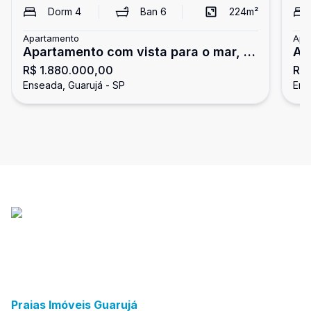
Dorm
4
Ban
6
224
m²
Apartamento
Apa
Apartamento com vista para o mar, 4
Ap
R$ 1.880.000,00
R$
dormitórios, Região Tortugas,
do
Enseada, Guarujá - SP
Ens
Guarujá
Praias Imóveis Guarujá