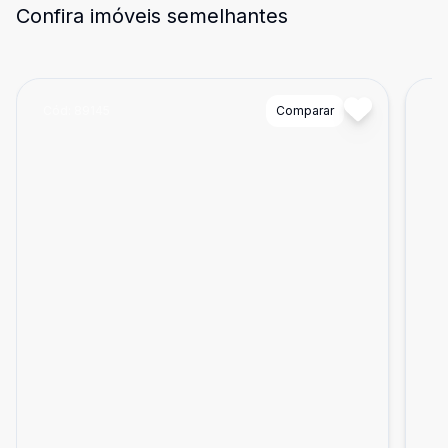
Confira imóveis semelhantes
Cód:
89145
Comparar
Có