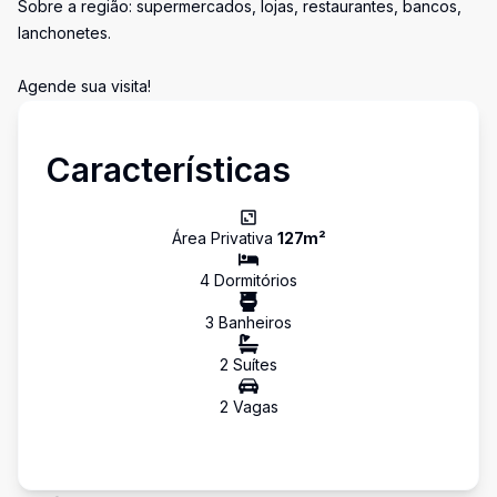
Sobre a região: supermercados, lojas, restaurantes, bancos,
lanchonetes.
Agende sua visita!
Características
Área Privativa
127
m²
4
Dormitório
s
3
Banheiro
s
2
Suíte
s
2
Vaga
s