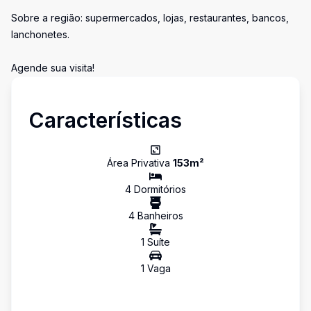
Sobre a região: supermercados, lojas, restaurantes, bancos,
lanchonetes.
Agende sua visita!
Características
Área Privativa
153
m²
4
Dormitório
s
4
Banheiro
s
1
Suíte
1
Vaga