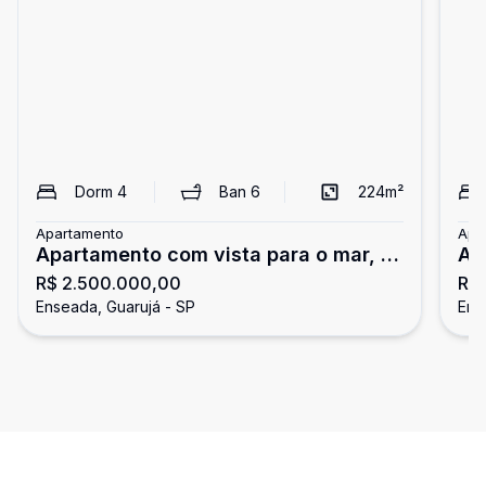
Dorm
4
Ban
6
224
m²
Apartamento
Apa
Apartamento com vista para o mar, 4
Ap
R$ 2.500.000,00
R$
dormitórios, Tortugas, Guarujá
To
Enseada, Guarujá - SP
Ens