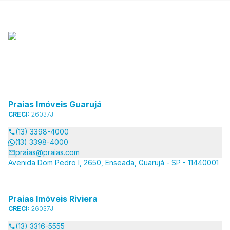
Praias Imóveis Guarujá
CRECI:
26037J
(13) 3398-4000
(13) 3398-4000
praias@praias.com
Avenida Dom Pedro I, 2650, Enseada, Guarujá - SP - 11440001
Praias Imóveis Riviera
CRECI:
26037J
(13) 3316-5555