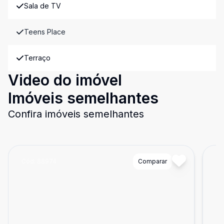
Sala de TV
Teens Place
Terraço
Video do imóvel
Imóveis semelhantes
Confira imóveis semelhantes
Cód:
88974
Comparar
Có