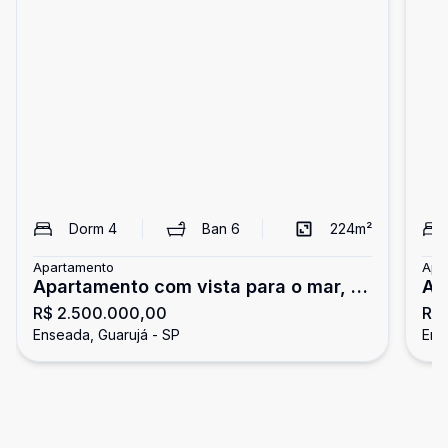
Dorm
4
Ban
6
224
m²
Apartamento
Apa
Apartamento com vista para o mar, 4
Ap
R$ 2.500.000,00
R$
dormitórios, Tortugas, Guarujá
To
Enseada, Guarujá - SP
Ens