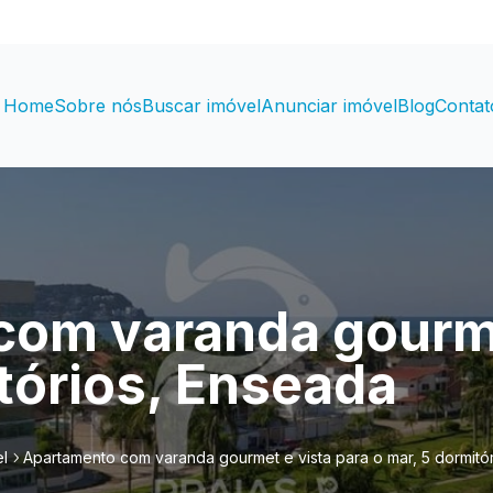
Home
Sobre nós
Buscar imóvel
Anunciar imóvel
Blog
Contat
om varanda gourme
itórios, Enseada
l
Apartamento com varanda gourmet e vista para o mar, 5 dormitó