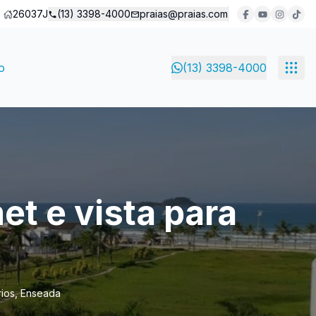
26037J
(13) 3398-4000
praias@praias.com
o
(13) 3398-4000
t e vista para
rios, Enseada