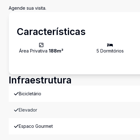
Agende sua visita.
Características
Área Privativa
188
m²
5
Dormitório
s
Infraestrutura
Bicicletário
Elevador
Espaco Gourmet