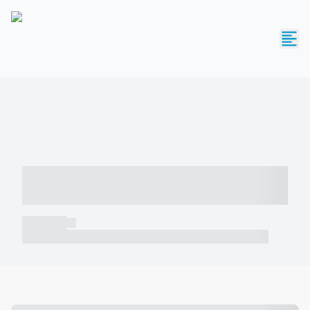
----- ----- -- ------ ---- ---- -- ----- -----
----- --- ------
----- -----
----- ----- -- ------ ---- ---- -- ----- ----- ----- --- ------