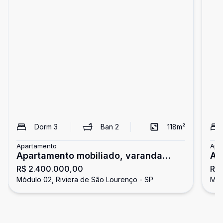
Dorm
3
Ban
2
118
m²
Apartamento
Apa
Apartamento mobiliado, varanda
Ap
R$ 2.400.000,00
R$
gourmet, Riviera
do
Módulo 02, Riviera de São Lourenço - SP
Mód