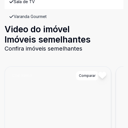
Sala de TV
Varanda Gourmet
Video do imóvel
Imóveis semelhantes
Confira imóveis semelhantes
Cód:
88858
Comparar
Có