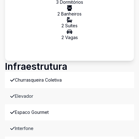
3
Dormitório
s
2
Banheiro
s
2
Suíte
s
2
Vaga
s
Infraestrutura
Churrasqueira Coletiva
Elevador
Espaco Gourmet
Interfone