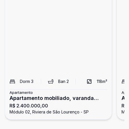
Dorm
3
Ban
2
118
m²
Apartamento
Apa
Apartamento mobiliado, varanda
Ap
R$ 2.400.000,00
R$
gourmet, Riviera
do
Módulo 02, Riviera de São Lourenço - SP
Mód