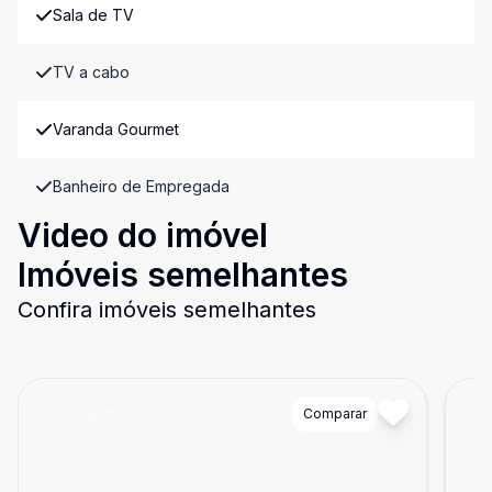
Sala de TV
TV a cabo
Varanda Gourmet
Banheiro de Empregada
Video do imóvel
Imóveis semelhantes
Confira imóveis semelhantes
Cód:
89111
Comparar
Có