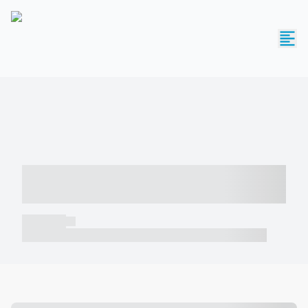
----- ----- -- ------ ---- ---- -- ----- -----
----- --- ------
----- -----
----- ----- -- ------ ---- ---- -- ----- ----- ----- --- ------