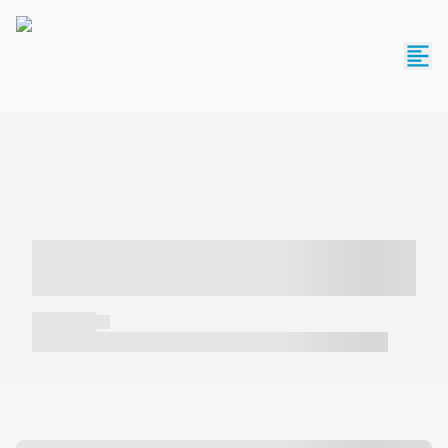
----- ----- -- ------ ---- ---- -- ----- -----
----- --- ------
----- -----
----- ----- -- ------ ---- ---- -- ----- ----- ----- --- ------