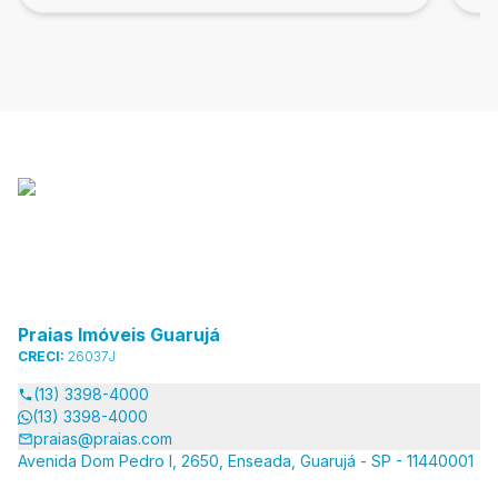
Praias Imóveis Guarujá
CRECI:
26037J
(13) 3398-4000
(13) 3398-4000
praias@praias.com
Avenida Dom Pedro I, 2650, Enseada, Guarujá - SP - 11440001