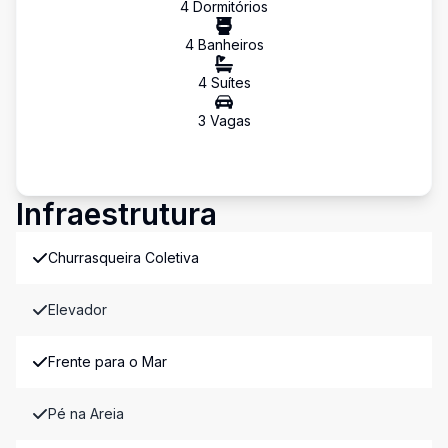
4
Dormitório
s
4
Banheiro
s
4
Suíte
s
3
Vaga
s
Infraestrutura
Churrasqueira Coletiva
Elevador
Frente para o Mar
Pé na Areia