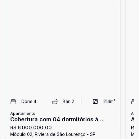
Dorm
4
Ban
2
214
m²
Apartamento
Apa
Cobertura com 04 dormitórios á
Ap
R$ 6.000.000,00
R$
venda em Riviera de São Lourenço
mar
Módulo 02, Riviera de São Lourenço - SP
Mód