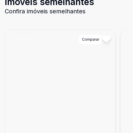
Imóveis semelhantes
Confira imóveis semelhantes
Cód:
81302
Comparar
Có