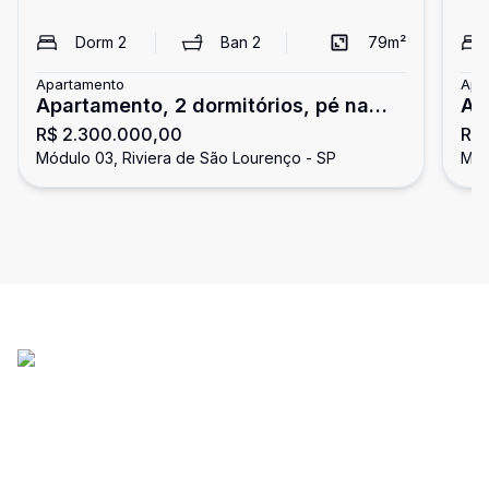
Dorm
2
Ban
2
79
m²
Apartamento
Apa
Apartamento, 2 dormitórios, pé na
Ap
R$ 2.300.000,00
R$
areia, Riviera de São Lourenço
dor
Módulo 03, Riviera de São Lourenço - SP
Mód