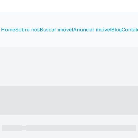
Home
Sobre nós
Buscar imóvel
Anunciar imóvel
Blog
Contat
----- ---- ---- -- ----
----- -----
----- ----- -- ------ ---- ---- -- ----- ----- ----- --- ------