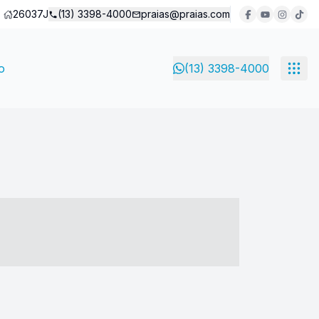
26037J
(13) 3398-4000
praias@praias.com
o
(13) 3398-4000
- ----- ----- --