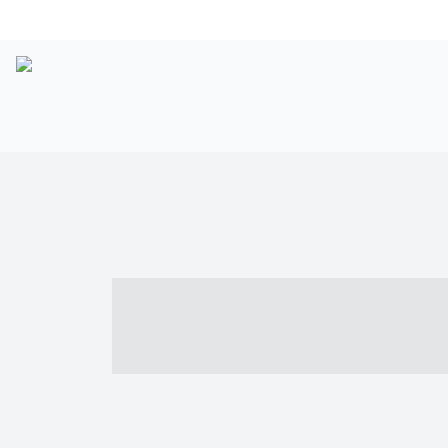
----- ----- -- -
- ------