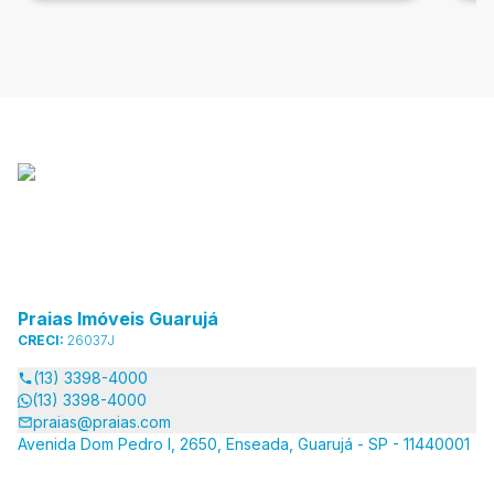
Praias Imóveis Guarujá
CRECI:
26037J
(13) 3398-4000
(13) 3398-4000
praias@praias.com
Avenida Dom Pedro I, 2650, Enseada, Guarujá - SP - 11440001