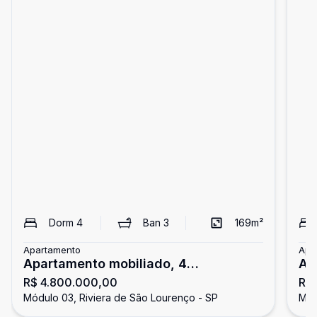
Dorm
4
Ban
3
169
m²
Apartamento
Apa
Apartamento mobiliado, 4
Ap
R$ 4.800.000,00
R$
dormitórios, Riviera de São Lourenço
Ri
Módulo 03, Riviera de São Lourenço - SP
Mód