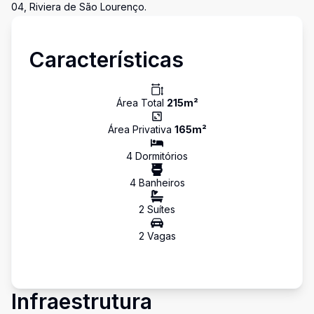
04, Riviera de São Lourenço.
Características
Área Total
215
m²
Área Privativa
165
m²
4
Dormitório
s
4
Banheiro
s
2
Suíte
s
2
Vaga
s
Infraestrutura