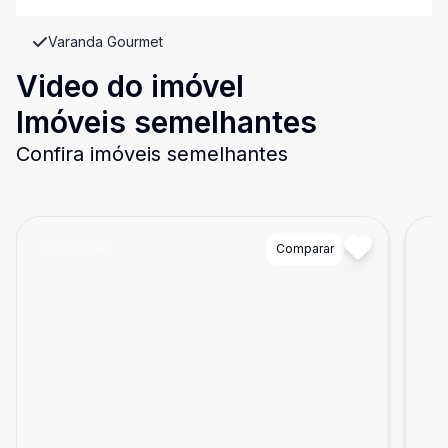
Varanda Gourmet
Video do imóvel
Imóveis semelhantes
Confira imóveis semelhantes
Cód:
81985
Comparar
Có