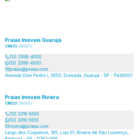
Praias Imóveis Guarujá
CRECI:
26037J
(13) 3398-4000
(13) 3398-4000
praias@praias.com
Avenida Dom Pedro I, 2650, Enseada, Guarujá - SP - 11440001
Praias Imóveis Riviera
CRECI:
26037J
(13) 3316-5555
(13) 3316-5555
riviera@praias.com
Largo dos Coqueiros, 185, Loja 01, Riviera de São Lourenço,
Bertioga - SP - 11262-009