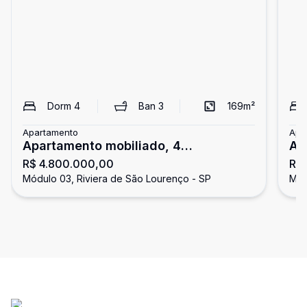
Dorm
4
Ban
3
169
m²
Apartamento
Apa
Apartamento mobiliado, 4
Ap
R$ 4.800.000,00
R$
dormitórios, Riviera de São Lourenço
Ri
Módulo 03, Riviera de São Lourenço - SP
Mód