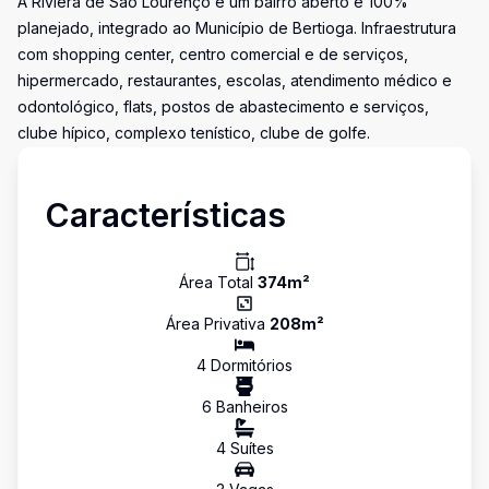
A Riviera de São Lourenço é um bairro aberto e 100%
planejado, integrado ao Município de Bertioga. Infraestrutura
com shopping center, centro comercial e de serviços,
hipermercado, restaurantes, escolas, atendimento médico e
odontológico, flats, postos de abastecimento e serviços,
clube hípico, complexo tenístico, clube de golfe.
Características
Área Total
374
m²
Área Privativa
208
m²
4
Dormitório
s
6
Banheiro
s
4
Suíte
s