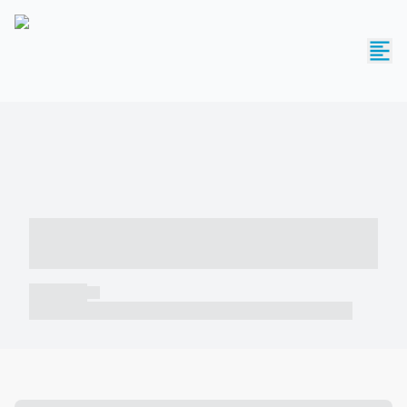
----- ----- -- ------ ---- ---- -- ----- -----
----- --- ------
----- -----
----- ----- -- ------ ---- ---- -- ----- ----- ----- --- ------