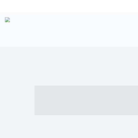
----- ----- -- -
- ------