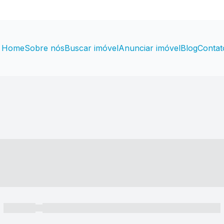
Home
Sobre nós
Buscar imóvel
Anunciar imóvel
Blog
Contat
----- ---- ---- -- ----
----- -----
----- ----- -- ------ ---- ---- -- ----- ----- ----- --- ------