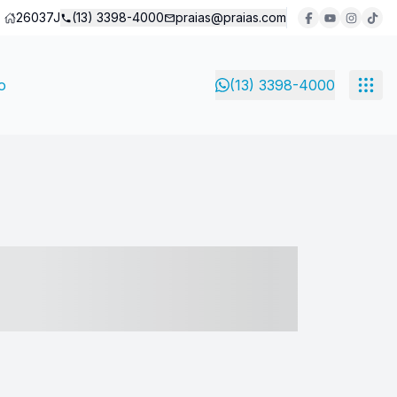
26037J
(13) 3398-4000
praias@praias.com
o
(13) 3398-4000
- ----- ----- --