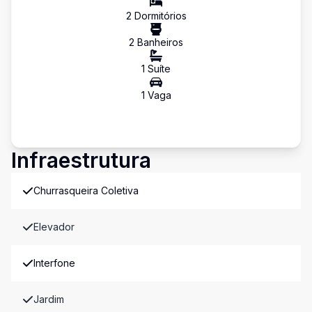
2
Dormitório
s
2
Banheiro
s
1
Suíte
1
Vaga
Infraestrutura
Churrasqueira Coletiva
Elevador
Interfone
Jardim