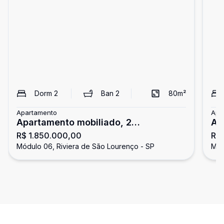
Dorm
2
Ban
2
80
m²
Apartamento
Apa
Apartamento mobiliado, 2
Ap
R$ 1.850.000,00
R$ 
dormitórios, Riviera de São Lourenço
de
Módulo 06, Riviera de São Lourenço - SP
Mód