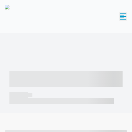
----- ----- -- ------ ---- ---- -- ----- -----
----- --- ------
----- -----
----- ----- -- ------ ---- ---- -- ----- ----- ----- --- ------