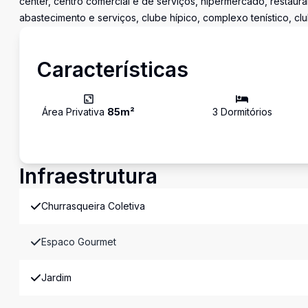
center, centro comercial e de serviços, hipermercado, restaura
abastecimento e serviços, clube hípico, complexo tenístico, cl
Características
Área Privativa
85
m²
3
Dormitório
s
Infraestrutura
Churrasqueira Coletiva
Espaco Gourmet
Jardim