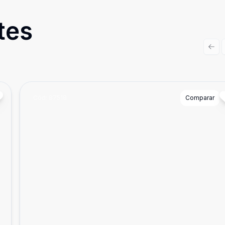
tes
Prev
Cód:
87518
Comparar