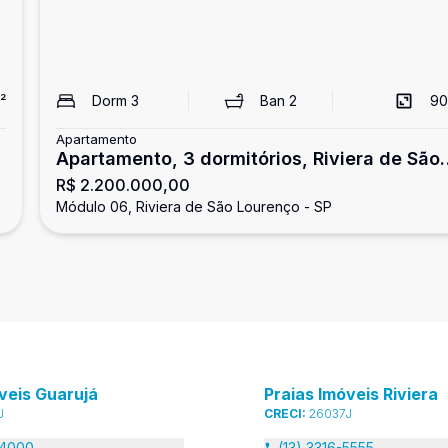
²
Dorm
3
Ban
2
90
Apartamento
Apartamento, 3 dormitórios, Riviera de São
R$ 2.200.000,00
Lourenço
Módulo 06, Riviera de São Lourenço - SP
veis Guarujá
Praias Imóveis Riviera
J
CRECI:
26037J
-4000
(13) 3316-5555