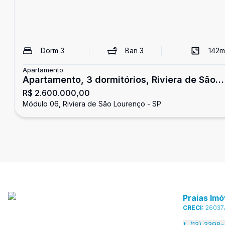
Dorm
3
Ban
3
142
m
Apartamento
Apartamento, 3 dormitórios, Riviera de São
R$ 2.600.000,00
Lourenço
Módulo 06, Riviera de São Lourenço - SP
Praias Imó
CRECI:
26037
(13) 3398