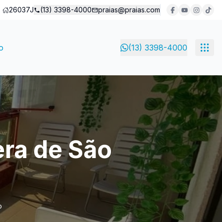
26037J
(13) 3398-4000
praias@praias.com
o
(13) 3398-4000
era de São
o