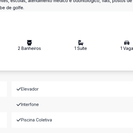
ntes, escolas, atendimento médico e odontológico, flats, postos de
ube de golfe.
2
Banheiro
s
1
Suíte
1
Vag
Elevador
Interfone
Piscina Coletiva