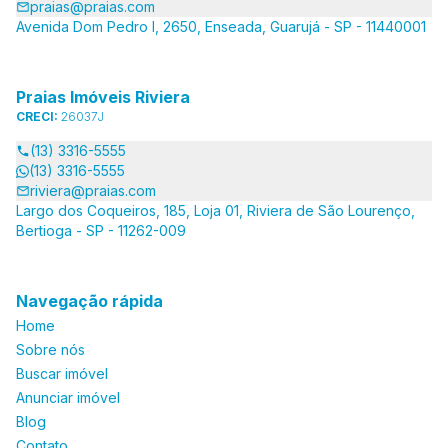
praias@praias.com
Avenida Dom Pedro I, 2650, Enseada, Guarujá - SP - 11440001
Praias Imóveis Riviera
CRECI:
26037J
(13) 3316-5555
(13) 3316-5555
riviera@praias.com
Largo dos Coqueiros, 185, Loja 01, Riviera de São Lourenço,
Bertioga - SP - 11262-009
Navegação rápida
Home
Sobre nós
Buscar imóvel
Anunciar imóvel
Blog
Contato