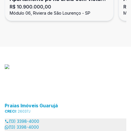
R$ 10.900.000,00
R$
para o mar, 4 suítes, Riviera
4 
Módulo 06, Riviera de São Lourenço - SP
Mód
Lo
Praias Imóveis Guarujá
CRECI:
26037J
(13) 3398-4000
(13) 3398-4000