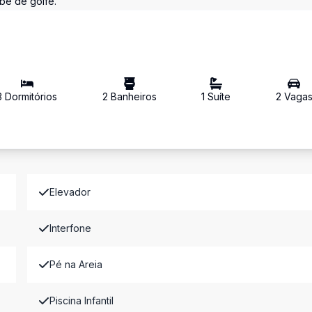
ube de golfe.
3
Dormitório
s
2
Banheiro
s
1
Suíte
2
Vaga
Elevador
Interfone
Pé na Areia
Piscina Infantil