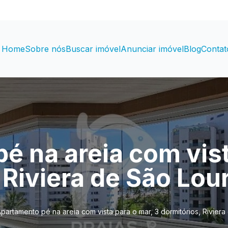
Home
Sobre nós
Buscar imóvel
Anunciar imóvel
Blog
Contat
é na areia com vist
 Riviera de São Lo
partamento pé na areia com vista para o mar, 3 dormitórios, Rivier