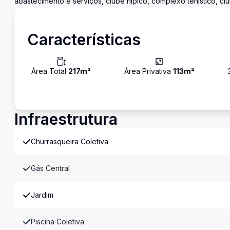
abastecimento e serviços, clube hípico, complexo tenístico, cl
Características
Área Total
217
m²
Área Privativa
113
m²
Infraestrutura
Churrasqueira Coletiva
Gás Central
Jardim
Piscina Coletiva