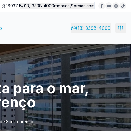
26037J
(13) 3398-4000
praias@praias.com
o
(13) 3398-4000
a para o mar,
urenço
a de São Lourenço