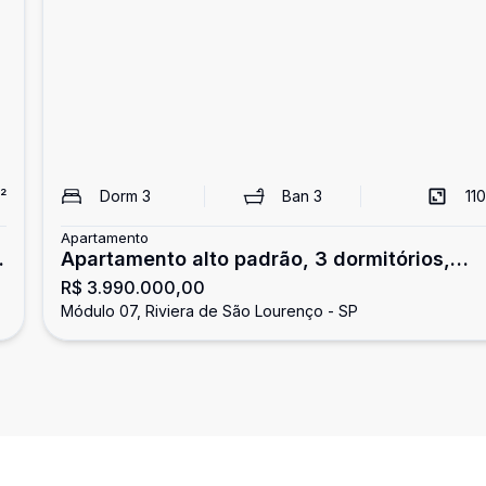
²
Dorm
3
Ban
3
110
Apartamento
Apartamento alto padrão, 3 dormitórios,
R$ 3.990.000,00
Riviera de São Lourenço
Módulo 07, Riviera de São Lourenço - SP