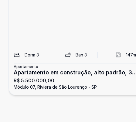
Dorm
3
Ban
3
147
m
Apartamento
Apartamento em construção, alto padrão, 3
R$ 5.500.000,00
suítes, à venda na Riviera de São Lourenço.
Módulo 07, Riviera de São Lourenço - SP