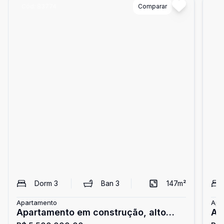
Cód:
83774
Comparar
Có
Dorm
3
Ban
3
147
m²
Apartamento
Apa
Apartamento em construção, alto
Ap