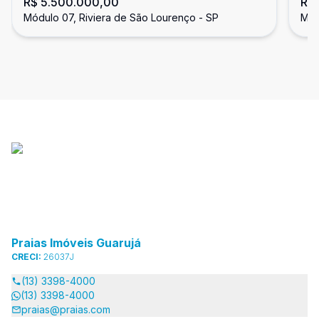
R$ 5.500.000,00
R$
padrão, 3 suítes, à venda na Riviera
do
Módulo 07, Riviera de São Lourenço - SP
Mód
de São Lourenço.
Praias Imóveis Guarujá
CRECI:
26037J
(13) 3398-4000
(13) 3398-4000
praias@praias.com