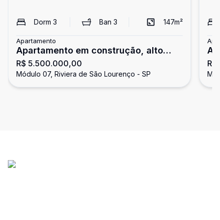
Dorm
3
Ban
3
147
m²
Apartamento
Apa
Apartamento em construção, alto
Ap
R$ 5.500.000,00
R$
padrão, 3 suítes, à venda na Riviera
do
Módulo 07, Riviera de São Lourenço - SP
Mód
de São Lourenço.