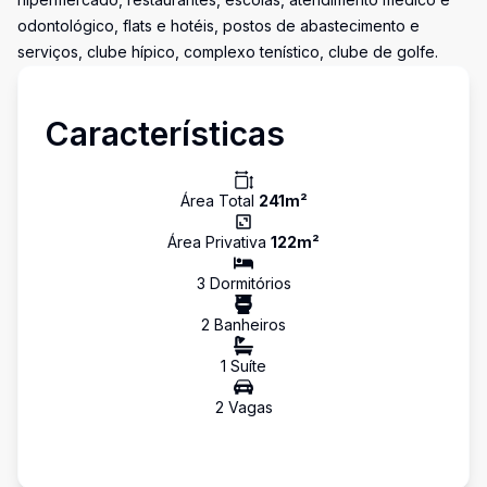
odontológico, flats e hotéis, postos de abastecimento e
serviços, clube hípico, complexo tenístico, clube de golfe.
Características
Área Total
241
m²
Área Privativa
122
m²
3
Dormitório
s
2
Banheiro
s
1
Suíte
2
Vaga
s