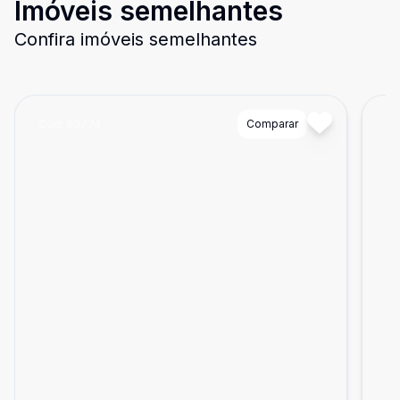
Imóveis semelhantes
Confira imóveis semelhantes
Cód:
83774
Comparar
Có