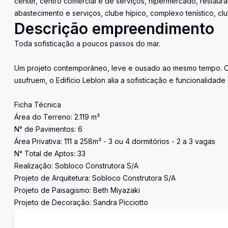
center, centro comercial e de serviços, hipermercado, restaura
abastecimento e serviços, clube hípico, complexo tenístico, cl
Descrição empreendimento
Toda sofisticação a poucos passos do mar.
Um projeto contemporâneo, leve e ousado ao mesmo tempo. 
usufruem, o Edifício Leblon alia a sofisticação e funcionalidad
Ficha Técnica
Área do Terreno: 2.119 m²
N° de Pavimentos: 6
Área Privativa: 111 a 258m² - 3 ou 4 dormitórios - 2 a 3 vagas
N° Total de Aptos: 33
Realização: Sobloco Construtora S/A
Projeto de Arquitetura: Sobloco Construtora S/A
Projeto de Paisagismo: Beth Miyazaki
Projeto de Decoração: Sandra Picciotto