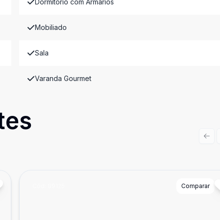
Dormitório com Armários
Mobiliado
Sala
Varanda Gourmet
tes
Prev
Cód:
89125
Comparar