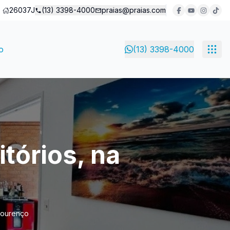
26037J
(13) 3398-4000
praias@praias.com
o
(13) 3398-4000
tórios, na
 Lourenço