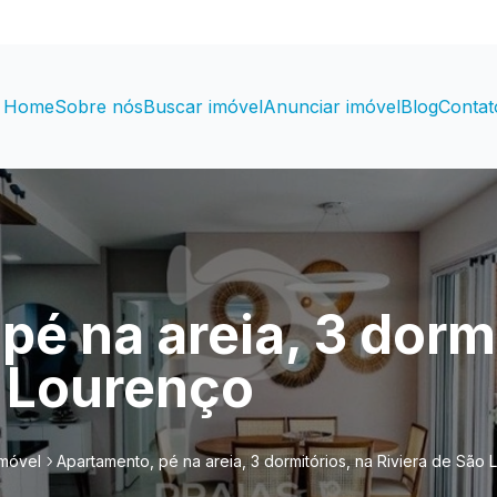
Home
Sobre nós
Buscar imóvel
Anunciar imóvel
Blog
Contat
é na areia, 3 dormi
o Lourenço
imóvel
Apartamento, pé na areia, 3 dormitórios, na Riviera de São