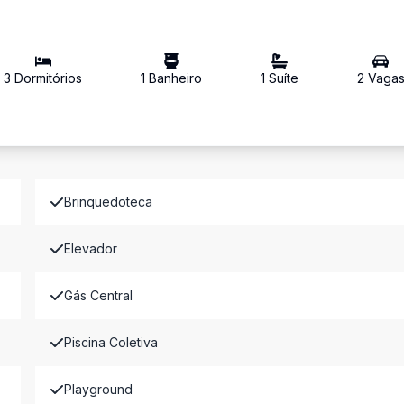
3
Dormitório
s
1
Banheiro
1
Suíte
2
Vaga
Brinquedoteca
Elevador
Gás Central
Piscina Coletiva
Playground