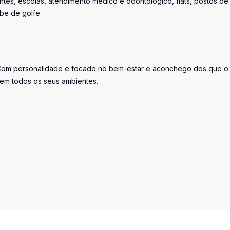
ntes, escolas, atendimento médico e odontológico, flats, postos de
ube de golfe
Com personalidade e focado no bem-estar e aconchego dos que o
e em todos os seus ambientes.