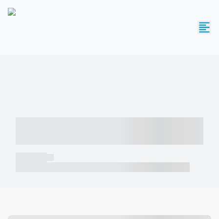
----- ----- -- ------ ---- ---- -- ----- -----
----- --- ------
----- -----
----- ----- -- ------ ---- ---- -- ----- ----- ----- --- ------